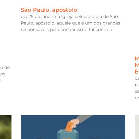
São Paulo, apóstolo
dia 25 de janeiro a Igreja celebra o dia de Sao
Paulo, apóstolo, aquele que é um dos grandes
responsáveis pelo cristianismo tal como o
M
M
to de
E
mos
C
s
p
e
r