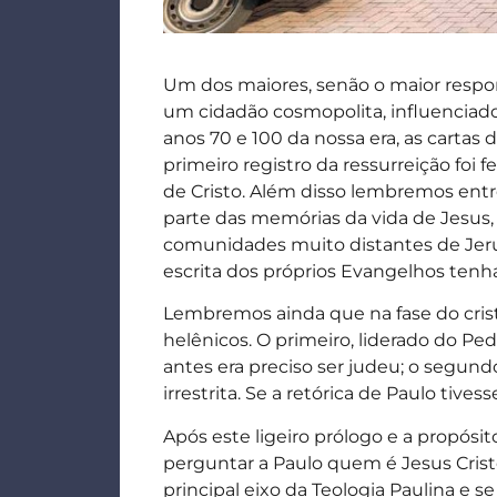
Um dos maiores, senão o maior respon
um cidadão cosmopolita, influenciado
anos 70 e 100 da nossa era, as cartas
primeiro registro da ressurreição foi f
de Cristo. Além disso lembremos entr
parte das memórias da vida de Jesus,
comunidades muito distantes de Jerusa
escrita dos próprios Evangelhos tenha
Lembremos ainda que na fase do crist
helênicos. O primeiro, liderado do Ped
antes era preciso ser judeu; o segun
irrestrita. Se a retórica de Paulo tiv
Após este ligeiro prólogo e a propósit
perguntar a Paulo quem é Jesus Crist
principal eixo da Teologia Paulina e se