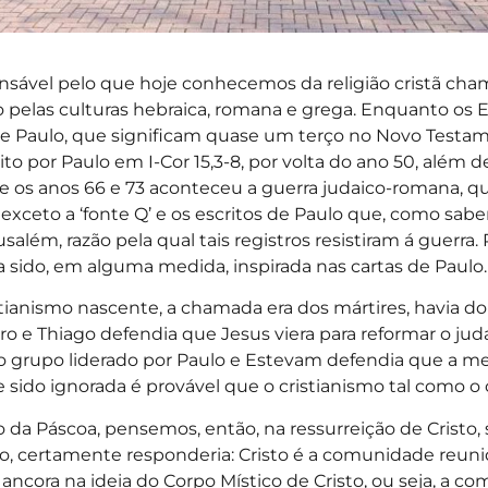
sável pelo que hoje conhecemos da religião cristã chama
 pelas culturas hebraica, romana e grega. Enquanto os E
 de Paulo, que significam quase um terço no Novo Testam
eito por Paulo em I-Cor 15,3-8, por volta do ano 50, além 
e os anos 66 e 73 aconteceu a guerra judaico-romana, q
 exceto a ‘fonte Q’ e os escritos de Paulo que, como sa
lém, razão pela qual tais registros resistiram á guerra. 
 sido, em alguma medida, inspirada nas cartas de Paulo.
ianismo nascente, a chamada era dos mártires, havia do
ro e Thiago defendia que Jesus viera para reformar o jud
do grupo liderado por Paulo e Estevam defendia que a m
esse sido ignorada é provável que o cristianismo tal como
o da Páscoa, pensemos, então, na ressurreição de Cristo, s
o, certamente responderia: Cristo é a comunidade reunid
 ancora na ideia do Corpo Místico de Cristo, ou seja, a co