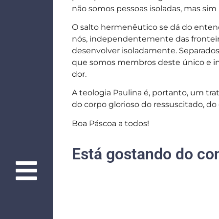
não somos pessoas isoladas, mas si
O salto hermenêutico se dá do entend
nós, independentemente das fronteira
desenvolver isoladamente. Separados
que somos membros deste único e indiv
dor.
A teologia Paulina é, portanto, um t
do corpo glorioso do ressuscitado, d
Boa Páscoa a todos!
Está gostando do co