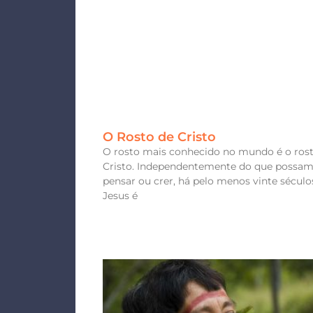
O Rosto de Cristo
O rosto mais conhecido no mundo é o ros
Cristo. Independentemente do que possa
pensar ou crer, há pelo menos vinte século
Jesus é