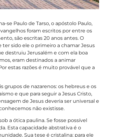
-se Paulo de Tarso, o apóstolo Paulo,
vangelhos foram escritos por entre os
ento, são escritas 20 anos antes. O
de ter sido ele o primeiro a chamar Jesus
ue destruiu Jerusalém e com ela boa
bemos, eram destinados a animar
Por estas razões é muito provável que a
is grupos de nazarenos: os hebreus e os
aísmo e que para seguir a Jesus Cristo,
ensagem de Jesus deveria ser universal e
 o conhecemos não existisse.
ob a ótica paulina. Se fosse possível
a. Esta capacidade abstrativa é o
munidade. Sua tese é cristalina: para ele